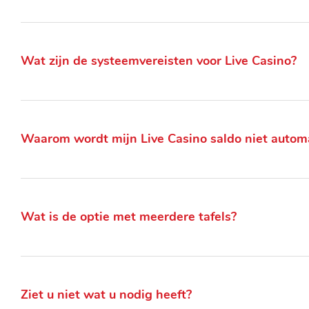
Wat zijn de systeemvereisten voor Live Casino?
Waarom wordt mijn Live Casino saldo niet autom
Wat is de optie met meerdere tafels?
Ziet u niet wat u nodig heeft?