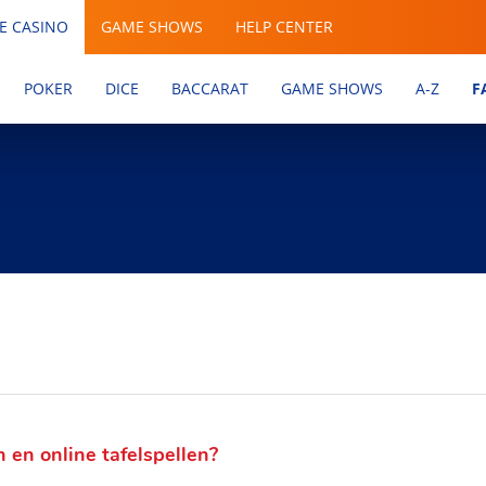
VE CASINO
GAME SHOWS
HELP CENTER
POKER
DICE
BACCARAT
GAME SHOWS
A-Z
F
n en online tafelspellen?