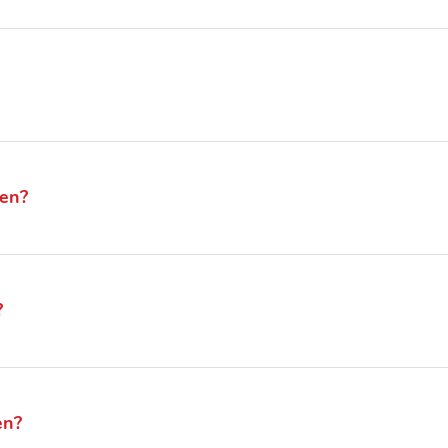
ren?
?
en?