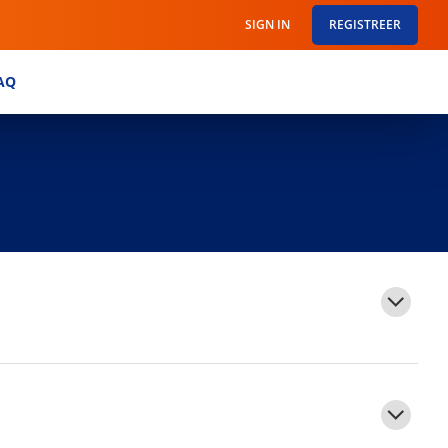
SIGN IN
REGISTREER
AQ