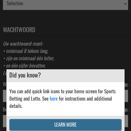
WACHTWOORD
Uw wachtwoord moet:
• minimaal 8 tekens lang,
• zijn en minimaal één letter,
• en één cijfer bevatten.
Lees meer over
wachtwoordbeveiliging
.
Did you know?
*
Wachtwoord
You can add quick link icons to your home screen for Sports
Betting and Lotto. See
here
for instructions and additional
details.
*
Bevestig Wachtwoord
LEARN MORE