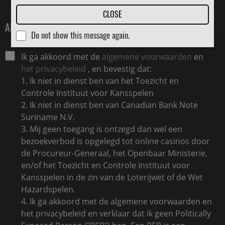
CLOSE
ALGEMENE VOORWAARDEN
Do not show this message again.
Ik ga akkoord met de
algemene voorwaarden
en
het privacybeleid
, en bevestig dat:
1. Ik niet in dienst ben van het Toezicht en
Controle Instituut voor Kansspelen
2. Ik niet in dienst ben van Canadian Bank Note
Suriname N.V.
3. Mij geen toegang is ontzegd dan wel een
bezoekverbod is opgelegd tot online casinos door
de Procureur-Generaal, het Openbaar Ministerie,
en/of het Toezicht en Controle Instituut voor
Kansspelen in de zin van de Loterijwet of de Wet
Hazardspelen.
4. Ik ga akkoord met de algemene voorwaarden en
het privacybeleid en verklaar dat ik geen Politically